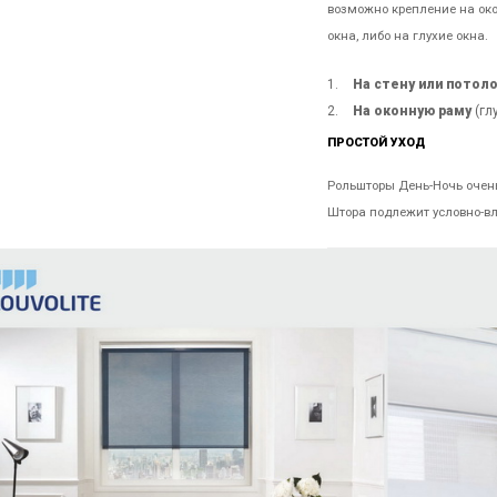
возможно крепление на око
окна, либо на глухие окна.
На стену или потол
На оконную раму
(глу
ПРОСТОЙ УХОД
Рольшторы День-Ночь очен
Штора подлежит условно-в