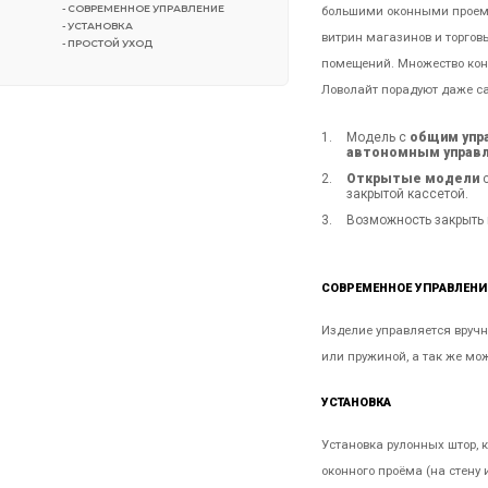
- СОВРЕМЕННОЕ УПРАВЛЕНИЕ
большими оконными проема
- УСТАНОВКА
витрин магазинов и торгов
- ПРОСТОЙ УХОД
помещений. Множество кон
Ловолайт порадуют даже са
Модель с
общим упр
автономным управ
Открытые модели
с
закрытой кассетой.
Возможность закрыть
СОВРЕМЕННОЕ УПРАВЛЕНИ
Изделие управляется вруч
или пружиной, а так же мо
УСТАНОВКА
Установка рулонных штор, 
оконного проёма (на стену и