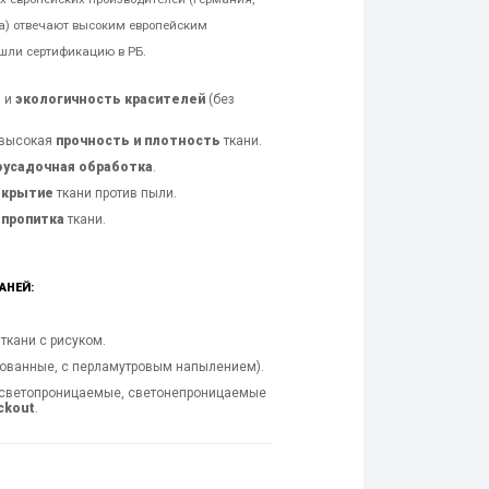
ша) отвечают высоким европейским
шли сертификацию в РБ.
ь
и
экологичность красителей
(без
 высокая
прочность и плотность
ткани.
оусадочная обработка
.
окрытие
ткани против пыли.
 пропитка
ткани.
АНЕЙ:
ткани с рисуком.
рованные, с перламутровым напылением).
светопроницаемые, светонепроницаемые
ckout
.