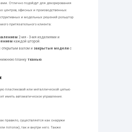
ми. Отлично подойдут для декорирования
ых центров, офисных и производственных
структивных и модельных решений рольштор
мого притязательного клиента:
авлением
2-мя - 3-мя изделиями и
лением
каждой шторой.
 открытым валом и
закрытые модели
с
 нижнюю планку
тканью
.
Е
ную пластиковой или металлической цепью
жет иметь автоматическое управление.
как правило, существляется как снаружи
ли потолок), так и внутри него. Также