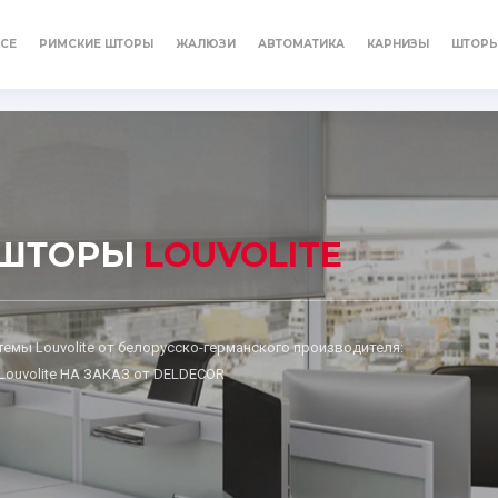
СЕ
РИМСКИЕ ШТОРЫ
ЖАЛЮЗИ
АВТОМАТИКА
КАРНИЗЫ
ШТОР
ЬШТОРЫ
LOUVOLITE
емы Louvolite от белорусско-германского производителя:
ouvolite НА ЗАКАЗ от DELDECOR