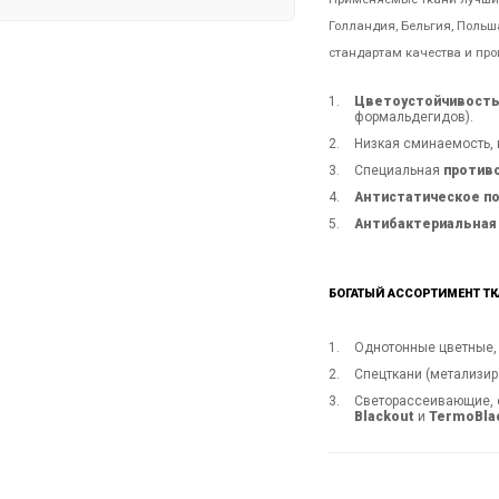
Голландия, Бельгия, Поль
стандартам качества и про
Цветоустойчивост
формальдегидов).
Низкая сминаемость,
Специальная
против
Антистатическое п
Антибактериальная
БОГАТЫЙ АССОРТИМЕНТ ТК
Однотонные цветные, 
Спецткани (метализи
Светорассеивающие, 
Blackout
и
TermoBla