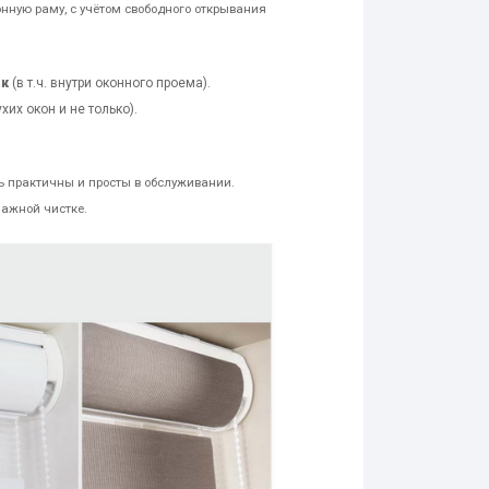
нную раму, с учётом свободного открывания
ок
(в т.ч. внутри оконного проема).
хих окон и не только).
ь практичны и просты в обслуживании.
лажной чистке.