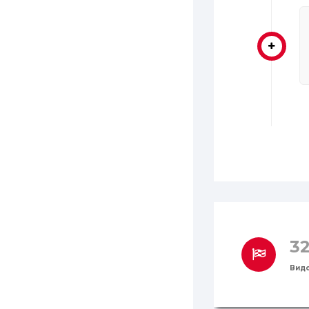
3
Видо